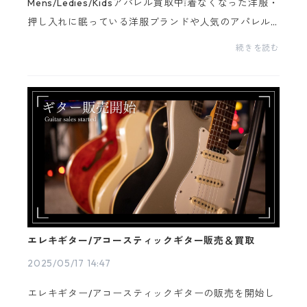
Mens/Ledies/Kidsアパレル買取中❕着なくなった洋服・
押し入れに眠っている洋服ブランドや人気のアパレル…
「SnowBeauty」にお売りください！！！！今なら、
続きを読む
もれなく✨総量買取実施中✨-----------------------
---...
エレキギター/アコースティックギター販売＆買取
2025/05/17 14:47
エレキギター/アコースティックギターの販売を開始し