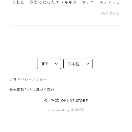
ました！不要になったエレキギターやアコースティッ
クギター、ウクレレやベース…「SnowBeauty」に販売
続きを読む
しませんか？？✨全国どこでも買取可能✨OPENキャン
ペー...
プライバシーポリシー
特定商取引法に基づく表記
© LP/CD ONLINE STORE
Powered by